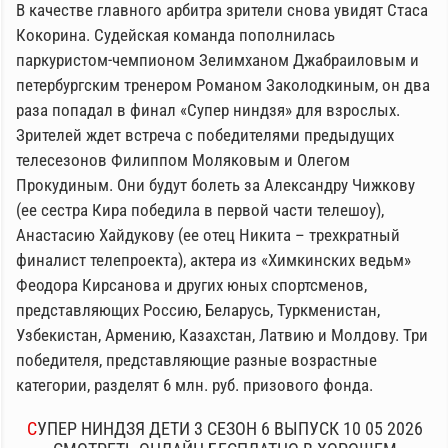
В качестве главного арбитра зрители снова увидят Стаса
Кокорина. Судейская команда пополнилась
паркуристом-чемпионом Зелимханом Джабраиловым и
петербургским тренером Романом Заколодкиным, он два
раза попадал в финал «Супер ниндзя» для взрослых.
Зрителей ждет встреча с победителями предыдущих
телесезонов Филиппом Моляковым и Олегом
Прокудиным. Они будут болеть за Александру Чижкову
(ее сестра Кира победила в первой части телешоу),
Анастасию Хайдукову (ее отец Никита – трехкратный
финалист телепроекта), актера из «Химкинских ведьм»
Феодора Кирсанова и других юных спортсменов,
представляющих Россию, Беларусь, Туркменистан,
Узбекистан, Армению, Казахстан, Латвию и Молдову. Три
победителя, представляющие разные возрастные
категории, разделят 6 млн. руб. призового фонда.
СУПЕР НИНДЗЯ ДЕТИ 3 СЕЗОН 6 ВЫПУСК 10 05 2026